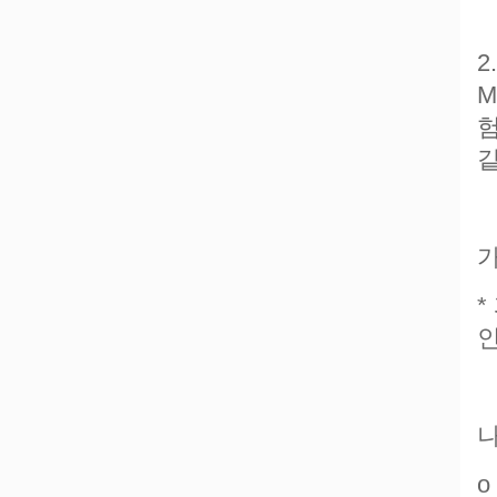
2
M
험
같
가
*
나
o